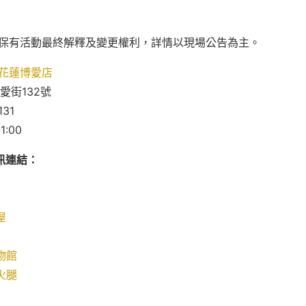
STA 保有活動最終解釋及變更權利，詳情以現場公告為主。
A 花蓮博愛店
愛街132號
131
1:00
訊連結：
屋
物館
火腿