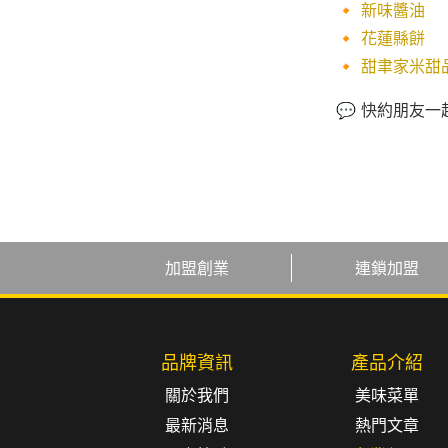
🔸
新味醬油
🔸
花蓮縣餅
🔸
甜聿家米甜
💬 快約朋友
加盟創業
連鎖加盟
品牌資訊
產品介紹
關於我們
美味菜單
最新消息
熱門文章