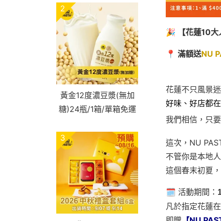
2
🎉 【花蓮10
📍 滿額送
NU 
花蓮不只風景迷
黃金12度濃豆漿(無加
好味、好店都在
糖)24瓶/1箱/單箱免運
我們相信，只要
3
這次，NU PAS
不管你是本地人
這個春末初夏，
🗓️ 活動期間：
凡於指定花蓮在
即贈
【NU P