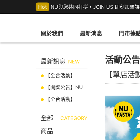
Hot
NU與您共同打拼，JOIN US 即刻加
關於我們
最新消息
門市據
活動公告
最新訊息
NEW
【單店活
【全台活動】
07/15-09/06 盛夏
【開獎公告】NU
海味季 義起嘗鮮
PASTA 《義式邂
【全台活動】
逅・玫好食光》 會
2026年度富邦銀
員加碼抽獎中獎名
行信用卡行銷合作
全部
CATEGORY
單公告
商品