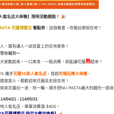
大人氣名店大串聯】限時活動開跑！ 🎉
PASTA 花蓮博愛店
餐點券
｜這個春夏，吃喝玩樂挺在地！
人，還有讓人一試就愛上的在地美食！
等你報到～
熱
大家動起來，一口美食、一點消費，就能讓花蓮
起來！
TA 攜手
花蓮10家人氣名店
，發起
吃喝玩樂大串連
，
還是旅人，都歡迎來花蓮走走挺在地！
就來花蓮玩一波、吃一輪，順手把NU PASTA義大利麵也一起
114/04/21 - 114/05/31
地人氣名店，單筆消費滿 $400，
ASTA花蓮博愛店 指定主餐兌換券】
🍝