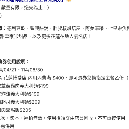
↑，數量有限，送完為止！）
）
單：
德利豆乾、豐興餅舖、胖叔叔烘焙屋、阿美麻糬、七星柴魚
甜聿家米甜品，以及更多花蓮在地人氣名店！
兌換券使用說明：
04/21 - 114/06/30
PASTA 花蓮博愛店 內用消費滿 $400，即可憑券兌換指定主餐乙份（
味蕈菇雞肉義大利麵$199
炸雞義大利麵$199
起司義大利麵$209
肉醬焗飯$205
換乙次，影本、翻拍無效，使用後須交由店員回收，不可重複使用
優惠併用