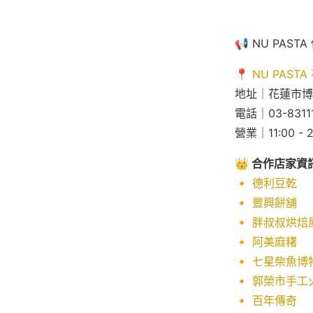
📢 NU PA
📍
NU PAST
地址｜花蓮市博
電話｜03-8311
營業｜11:00 - 2
👑 合作店家資
🔸
德利豆乾
🔸
豐興餅舖
🔸
胖叔叔烘焙
🔸
阿美麻糬
🔸
七星柴魚博
🔸
郭榮市手工
🔸
百年傳奇