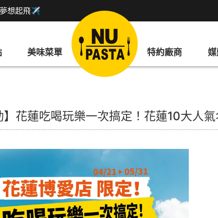
盟讓夢想起飛✈
點
美味菜單
特約廠商
媒
動】花蓮吃喝玩樂一次搞定！花蓮10大人