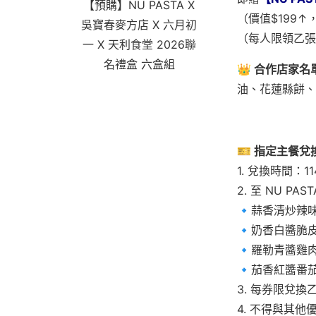
【預購】NU PASTA X
（價值$199
吳寶春麥方店 X 六月初
（每人限領乙張
一 X 天利食堂 2026聯
名禮盒 六盒組
👑 合作店家名
油、花蓮縣餅、
🎫 指定主餐
1. 兌換時間：114/
2. 至 NU 
🔹蒜香清炒辣
🔹奶香白醬脆皮
🔹羅勒青醬雞肉
🔹茄香紅醬番茄
3. 每券限兌
4. 不得與其他