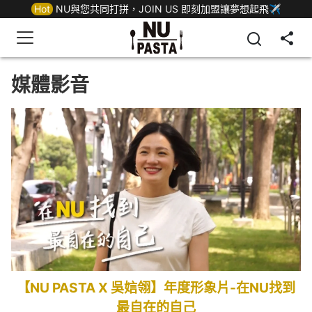
Hot
NU與您共同打拼，JOIN US 即刻加盟讓夢想起飛✈
媒體影音
【NU PASTA X 吳娮翎】年度形象片-在NU找到
最自在的自己