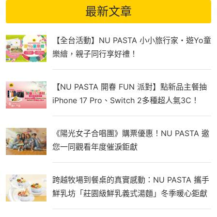
最新文章
【全台活動】NU PASTA 小小旅行家・遊Yo童
樂繪，親子同行享好禮！
【NU PASTA 開春 FUN 派對】點新品主餐抽
iPhone 17 Pro、Switch 2多種超人氣3C！
《陽光女子合唱團》購票優惠！NU PASTA 邀
您一同觀看年度催淚鉅獻
跨越牧場到餐桌的真實感動：NU PASTA 攜手
鮮乳坊「莊園級鮮乳義式湯麵」冬季暖心鉅獻