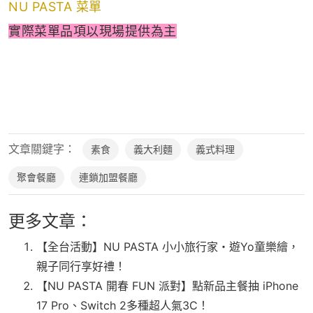
NU PASTA 菜單
實際菜單品項以現場提供為主
文章關鍵字：
素食
義大利麵
義式料理
聚會餐廳
連鎖加盟餐廳
更多文章：
【全台活動】NU PASTA 小小旅行家・遊Yo童樂繪，
親子同行享好禮！
【NU PASTA 開春 FUN 派對】點新品主餐抽 iPhone
17 Pro、Switch 2多種超人氣3C！