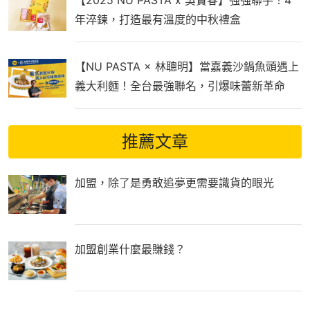
【2025 NU PASTA x 吳寶春】強強聯手！4
年淬鍊，打造最有溫度的中秋禮盒
【NU PASTA × 林聰明】當嘉義沙鍋魚頭遇上
義大利麵！全台最強聯名，引爆味蕾新革命
推薦文章
加盟，除了是勇敢追夢更需要識貨的眼光
加盟創業什麼最賺錢？