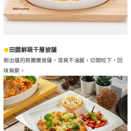
●
田園鮮蔬千層披薩
剛出爐的熱騰騰披薩，清爽不油膩，切開咬下，回
味無窮。