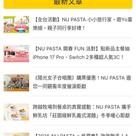
最新文章
【全台活動】NU PASTA 小小旅行家・遊Yo童
樂繪，親子同行享好禮！
【NU PASTA 開春 FUN 派對】點新品主餐抽
iPhone 17 Pro、Switch 2多種超人氣3C！
《陽光女子合唱團》購票優惠！NU PASTA 邀
您一同觀看年度催淚鉅獻
跨越牧場到餐桌的真實感動：NU PASTA 攜手
鮮乳坊「莊園級鮮乳義式湯麵」冬季暖心鉅獻