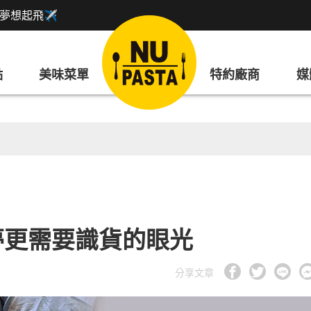
盟讓夢想起飛✈
點
美味菜單
特約廠商
媒
夢更需要識貨的眼光
分享文章