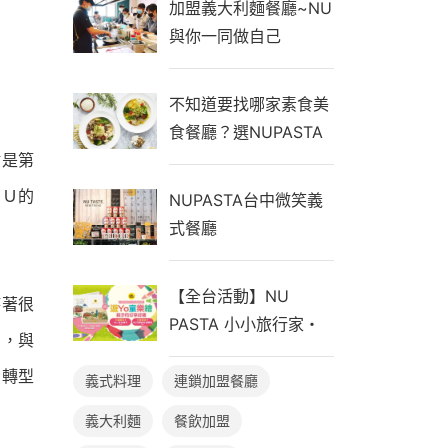
加盟義大利麵餐廳~NU
與你一同做自己
不知道要找哪家素食美
食餐廳？選NUPASTA
就是你的最佳首選
點是第
ＮＵ的
NUPASTA台中微笑義
式餐廳
【全台活動】NU
持著很
PASTA 小小旅行家・
舊，與
遊Yo童樂繪，親子同行
惱轉型
享好禮！
義式料理
連鎖加盟餐廳
義大利麵
餐飲加盟