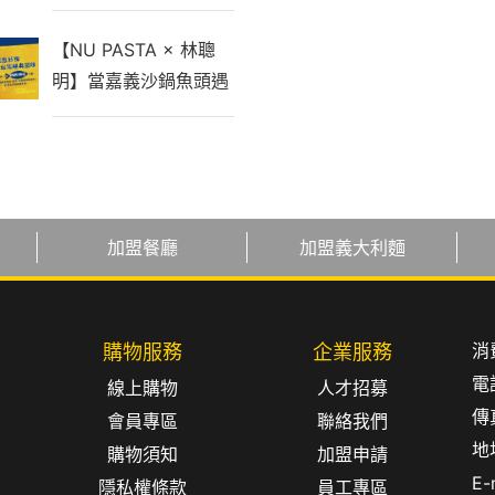
年淬鍊，打造最有溫度
的中秋禮盒
【NU PASTA × 林聰
明】當嘉義沙鍋魚頭遇
上義大利麵！全台最強
聯名，引爆味蕾新革命
加盟餐廳
加盟義大利麵
消
購物服務
企業服務
電
線上購物
人才招募
傳真
會員專區
聯絡我們
地
購物須知
加盟申請
E-
隱私權條款
員工專區