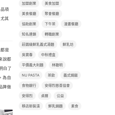
加盟創業
美食加盟
料品項
美食餐廳
聚會餐廳
，尤其
協助創業
下午茶
漫畫餐廳
！
知名連鎖
轉職創業
莊園級鮮乳義式湯麵
鮮乳坊
我都是
吳寶春
中秋禮盒
來說都
平價義大利麵
林聰明
明白了
NU PASTA
茶飲
義式焗飯
，為自
食物銀行
安得烈慈善協會
品牌做
安得烈
桌曆
公益
移店新裝潢
鮮乳鍋麵
素食