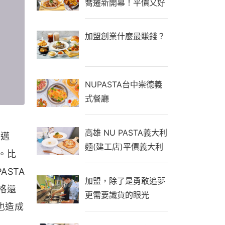
喬遷新開幕！平價又好
吃還有機器人送餐，免
收服務費
加盟創業什麼最賺錢？
NUPASTA台中崇德義
式餐廳
高雄 NU PASTA義大利
刺邁
麵(建工店)平價義大利
。比
麵、義式焗飯、專業手
STA
工茶飲
加盟，除了是勇敢追夢
格還
更需要識貨的眼光
也造成