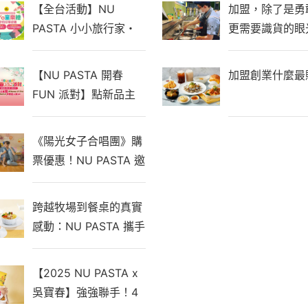
【全台活動】NU
加盟，除了是勇
PASTA 小小旅行家・
更需要識貨的眼
遊Yo童樂繪，親子同行
享好禮！
【NU PASTA 開春
加盟創業什麼最
FUN 派對】點新品主
餐抽 iPhone 17 Pro、
Switch 2多種超人氣
《陽光女子合唱團》購
3C！
票優惠！NU PASTA 邀
您一同觀看年度催淚鉅
獻
跨越牧場到餐桌的真實
感動：NU PASTA 攜手
鮮乳坊「莊園級鮮乳義
式湯麵」冬季暖心鉅獻
【2025 NU PASTA x
吳寶春】強強聯手！4