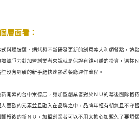
幾個層面看：
義式料理披薩、焗烤與不斷研發更新的創意義大利麵餐點，這
市場競爭力對加盟創業者來說就是保證有錢可賺的投資，選擇
這些沒有經驗的新手能快速熟悉餐廳運作流程。
重新開幕的台中崇德店，讓加盟創業者對於ＮＵ的幕後團隊抱
輕人喜歡的元素並且融入在品牌之中，品牌年輕有朝氣且不守
到翻轉後的新ＮＵ，加盟創業者可以不用太擔心加盟久了要煩