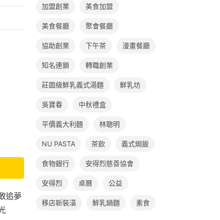
加盟創業
美食加盟
美食餐廳
聚會餐廳
協助創業
下午茶
漫畫餐廳
知名連鎖
轉職創業
莊園級鮮乳義式湯麵
鮮乳坊
吳寶春
中秋禮盒
平價義大利麵
林聰明
NU PASTA
茶飲
義式焗飯
食物銀行
安得烈慈善協會
安得烈
桌曆
公益
敢追夢
移店新裝潢
鮮乳鍋麵
素食
光