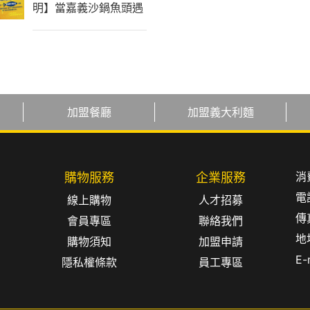
明】當嘉義沙鍋魚頭遇
上義大利麵！全台最強
聯名，引爆味蕾新革命
加盟餐廳
加盟義大利麵
消
購物服務
企業服務
電
線上購物
人才招募
傳真
會員專區
聯絡我們
地
購物須知
加盟申請
E-
隱私權條款
員工專區