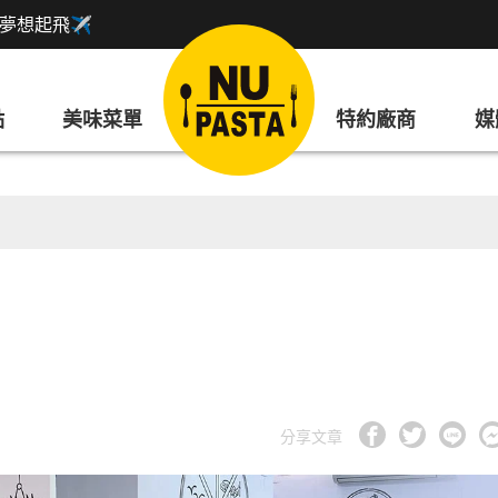
盟讓夢想起飛✈
點
美味菜單
特約廠商
媒
分享文章