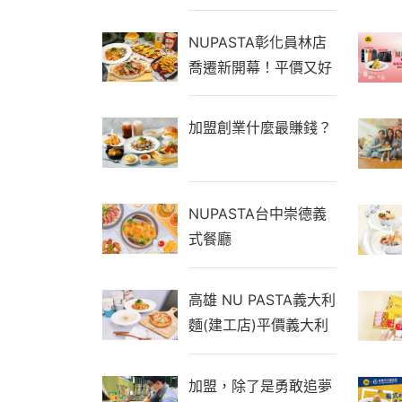
NUPASTA彰化員林店
喬遷新開幕！平價又好
吃還有機器人送餐，免
收服務費
加盟創業什麼最賺錢？
NUPASTA台中崇德義
式餐廳
高雄 NU PASTA義大利
麵(建工店)平價義大利
麵、義式焗飯、專業手
工茶飲
加盟，除了是勇敢追夢