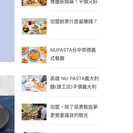
喬遷新開幕！平價又好
吃還有機器人送餐，免
收服務費
加盟創業什麼最賺錢？
NUPASTA台中崇德義
式餐廳
高雄 NU PASTA義大利
麵(建工店)平價義大利
麵、義式焗飯、專業手
工茶飲
加盟，除了是勇敢追夢
更需要識貨的眼光