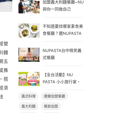
加盟義大利麵餐廳~NU
與你一同做自己
不知道要找哪家素食美
食餐廳？選NUPASTA
就是你的最佳首選
經營
NUPASTA台中微笑義
利麵
式餐廳
期五
或推
【全台活動】NU
，搭
PASTA 小小旅行家・
經濟
遊Yo童樂繪，親子同行
享好禮！
義式料理
連鎖加盟餐廳
技
義大利麵
餐飲加盟