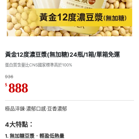
黃金12度濃豆漿(無加糖)24瓶/1箱/單箱免運
蛋白質含量比CNS國家標準高於100%
936
888
$
極品淬鍊‧濃郁口感‧豆香濃郁
4大特點：
1. 無加糖豆漿．輕盈低熱量